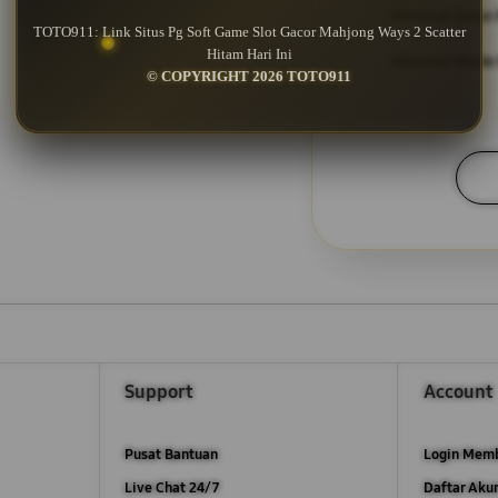
Minimal Depo 
TOTO911: Link Situs Pg Soft Game Slot Gacor Mahjong Ways 2 Scatter
Hitam Hari Ini
Minimal Wede
© COPYRIGHT 2026 TOTO911
Support
Account
Pusat Bantuan
Login Mem
Live Chat 24/7
Daftar Aku