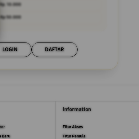
Rp. 10.000
 Rp 50.000
LOGIN
DAFTAR
Information
ber
Fitur Akses
n Baru
Fitur Pemula