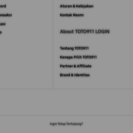
ord
Aturan & Kebijakan
ansaksi
Kontak Resmi
kasi
About TOTO911 LOGIN
P
Tentang TOTO911
Kenapa Pilih TOTO911
Partner & Affiliate
Brand & Identitas
Ingin Tetap Terhubung?